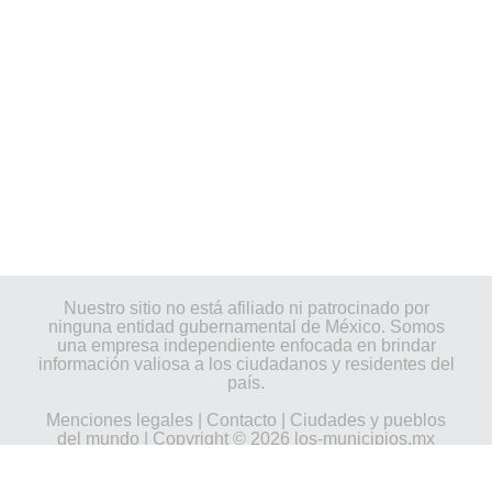
Nuestro sitio no está afiliado ni patrocinado por
ninguna entidad gubernamental de México. Somos
una empresa independiente enfocada en brindar
información valiosa a los ciudadanos y residentes del
país.
Menciones legales
|
Contacto
|
Ciudades y pueblos
del mundo
| Copyright © 2026 los-municipios.mx
Todos los derechos reservados