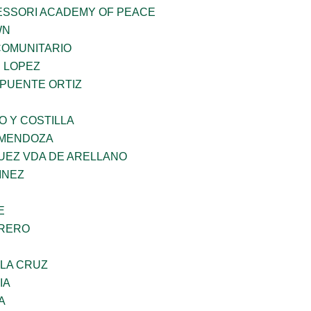
ESSORI ACADEMY OF PEACE
WN
OMUNITARIO
E LOPEZ
 PUENTE ORTIZ
O Y COSTILLA
 MENDOZA
UEZ VDA DE ARELLANO
INEZ
E
RRERO
 LA CRUZ
IA
A