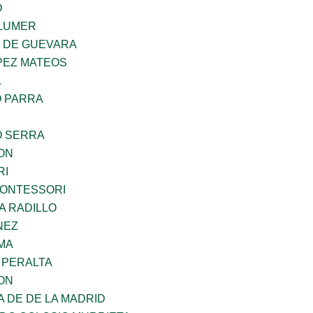
O
LUMER
Z DE GUEVARA
PEZ MATEOS
L
O PARRA
O SERRA
ON
RI
MONTESSORI
A RADILLO
NEZ
MA
 PERALTA
ON
A DE DE LA MADRID