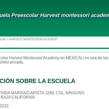
uela Preescolar Harvest montessori acade
icali
> HARVEST MONTESSORI ACADEMY
colar
Harvest Montessori Academy
en
MEXICALI
es una de las
ontrol
privado
.
CIÓN SOBRE LA ESCUELA
AVENIDA MARIANO ARISTA 1299, COL. NINGUNO
, BAJA CALIFORNIA
42222