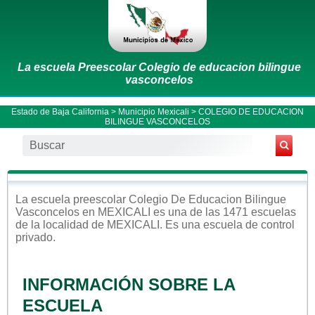
La escuela Preescolar Colegio de educacion bilingue
vasconcelos
Estado de Baja California
>
Municipio Mexicali
> COLEGIO DE EDUCACION
BILINGUE VASCONCELOS
La escuela
preescolar
Colegio De Educacion Bilingue
Vasconcelos
en
MEXICALI
es una de las 1471 escuelas
de la localidad de
MEXICALI
. Es una escuela de control
privado
.
INFORMACIÓN SOBRE LA
ESCUELA