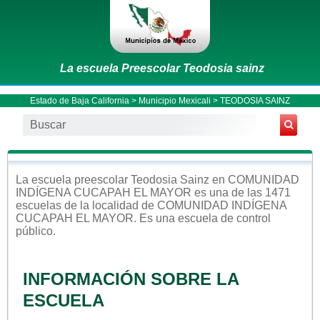
La escuela Preescolar Teodosia sainz
Estado de Baja California
>
Municipio Mexicali
> TEODOSIA SAINZ
La escuela
preescolar
Teodosia Sainz
en
COMUNIDAD
INDÍGENA CUCAPAH EL MAYOR
es una de las 1471
escuelas de la localidad de
COMUNIDAD INDÍGENA
CUCAPAH EL MAYOR
. Es una escuela de control
público
.
INFORMACIÓN SOBRE LA
ESCUELA