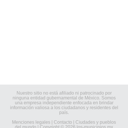
Nuestro sitio no está afiliado ni patrocinado por
ninguna entidad gubernamental de México. Somos
una empresa independiente enfocada en brindar
información valiosa a los ciudadanos y residentes del
país.
Menciones legales
|
Contacto
|
Ciudades y pueblos
del mundo
| Copyright © 2026 los-municipios.mx