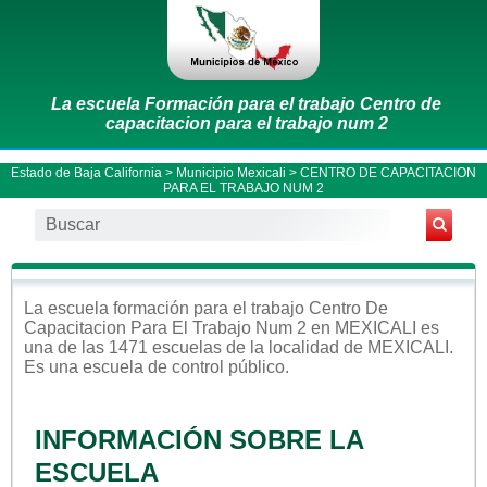
La escuela Formación para el trabajo Centro de
capacitacion para el trabajo num 2
Estado de Baja California
>
Municipio Mexicali
> CENTRO DE CAPACITACION
PARA EL TRABAJO NUM 2
La escuela
formación para el trabajo
Centro De
Capacitacion Para El Trabajo Num 2
en
MEXICALI
es
una de las 1471 escuelas de la localidad de
MEXICALI
.
Es una escuela de control
público
.
INFORMACIÓN SOBRE LA
ESCUELA