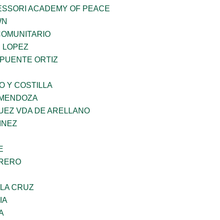
ESSORI ACADEMY OF PEACE
WN
OMUNITARIO
E LOPEZ
 PUENTE ORTIZ
O Y COSTILLA
 MENDOZA
UEZ VDA DE ARELLANO
INEZ
E
RRERO
 LA CRUZ
IA
A