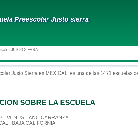
uela Preescolar Justo sierra
icali
> JUSTO SIERRA
colar
Justo Sierra
en
MEXICALI
es una de las 1471 escuelas de
CIÓN SOBRE LA ESCUELA
, COL. VENUSTIANO CARRANZA
CALI, BAJA CALIFORNIA