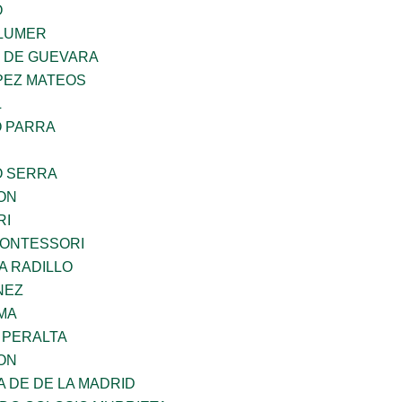
O
LUMER
Z DE GUEVARA
PEZ MATEOS
L
O PARRA
O SERRA
ON
RI
MONTESSORI
A RADILLO
NEZ
MA
 PERALTA
ON
A DE DE LA MADRID