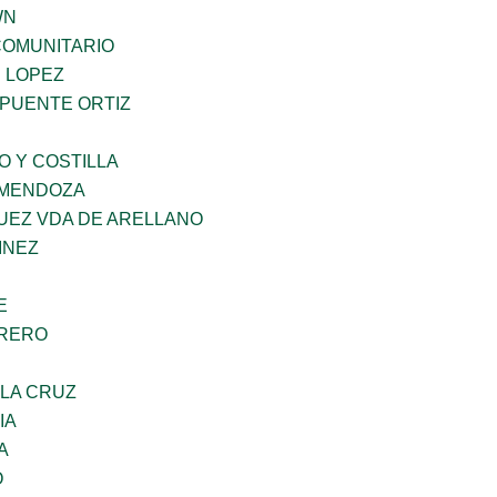
WN
OMUNITARIO
E LOPEZ
 PUENTE ORTIZ
O Y COSTILLA
 MENDOZA
UEZ VDA DE ARELLANO
INEZ
E
RRERO
 LA CRUZ
IA
A
O