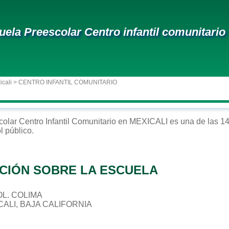
uela Preescolar Centro infantil comunitario
icali
> CENTRO INFANTIL COMUNITARIO
colar
Centro Infantil Comunitario
en
MEXICALI
es una de las 14
ol
público
.
CIÓN SOBRE LA ESCUELA
COL. COLIMA
CALI, BAJA CALIFORNIA