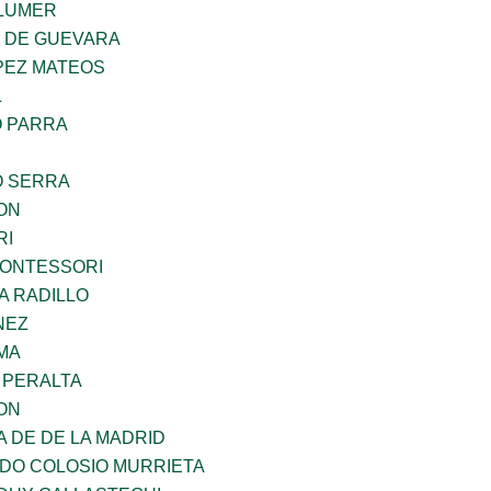
LUMER
Z DE GUEVARA
PEZ MATEOS
L
O PARRA
O SERRA
ON
RI
MONTESSORI
A RADILLO
NEZ
MA
 PERALTA
ON
A DE DE LA MADRID
LDO COLOSIO MURRIETA