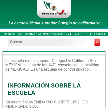
La escuela Media superior Colegio de california sc
Estado de Baja California
>
Municipio Mexicali
> COLEGIO DE CALIFORNIA SC
La escuela
media superior
Colegio De California Sc
en
MEXICALI
es una de las 1471 escuelas de la localidad
de
MEXICALI
. Es una escuela de control
privado
.
INFORMACIÓN SOBRE LA
ESCUELA
Su dirección: AVENIDA RÍO FUERTE 1692, COL.
INDEPENDENCIA