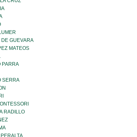
 LA CRUZ
IA
A
O
LUMER
Z DE GUEVARA
PEZ MATEOS
L
O PARRA
O SERRA
ON
RI
MONTESSORI
A RADILLO
NEZ
MA
 PERALTA