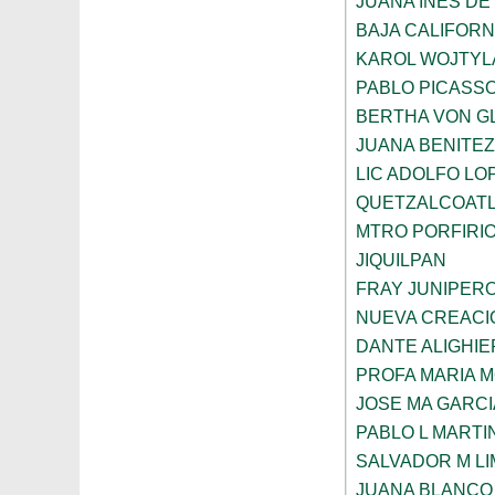
JUANA INES DE
BAJA CALIFORN
KAROL WOJTYL
PABLO PICASS
BERTHA VON G
JUANA BENITE
LIC ADOLFO LO
QUETZALCOAT
MTRO PORFIRI
JIQUILPAN
FRAY JUNIPER
NUEVA CREACI
DANTE ALIGHIE
PROFA MARIA 
JOSE MA GARCI
PABLO L MARTI
SALVADOR M LI
JUANA BLANCO