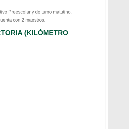
ativo
Preescolar
y de turno
matutino
.
cuenta con 2 maestros.
CTORIA (KILÓMETRO