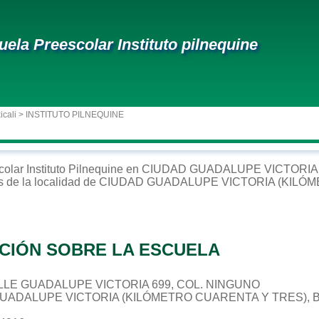
uela Preescolar Instituto pilnequine
icali
> INSTITUTO PILNEQUINE
colar
Instituto Pilnequine
en
CIUDAD GUADALUPE VICTORIA
s de la localidad de
CIUDAD GUADALUPE VICTORIA (KILÓM
CIÓN SOBRE LA ESCUELA
CALLE GUADALUPE VICTORIA 699, COL. NINGUNO
GUADALUPE VICTORIA (KILÓMETRO CUARENTA Y TRES), 