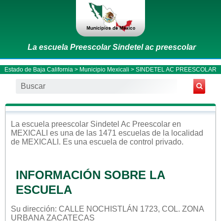
La escuela Preescolar Sindetel ac preescolar
Estado de Baja California
>
Municipio Mexicali
> SINDETEL AC PREESCOLAR
La escuela
preescolar
Sindetel Ac Preescolar
en
MEXICALI
es una de las 1471 escuelas de la localidad
de
MEXICALI
. Es una escuela de control
privado
.
INFORMACIÓN SOBRE LA
ESCUELA
Su dirección: CALLE NOCHISTLÁN 1723, COL. ZONA
URBANA ZACATECAS