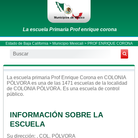
La escuela Primaria Prof enrique corona
Estado de Baja California
>
Municipio Mexicali
> PROF ENRIQUE CORONA
La escuela
primaria
Prof Enrique Corona
en
COLONIA
PÓLVORA
es una de las 1471 escuelas de la localidad
de
COLONIA PÓLVORA
. Es una escuela de control
público
.
INFORMACIÓN SOBRE LA
ESCUELA
Su dirección: , COL. PÓLVORA