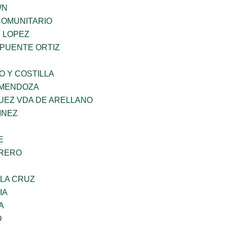
WN
OMUNITARIO
E LOPEZ
 PUENTE ORTIZ
O Y COSTILLA
 MENDOZA
UEZ VDA DE ARELLANO
INEZ
E
RRERO
 LA CRUZ
IA
A
O