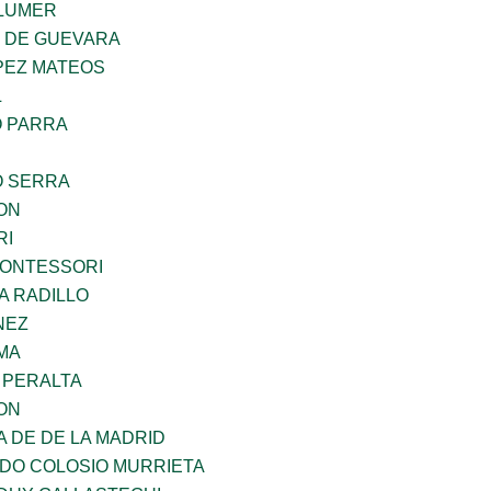
LUMER
Z DE GUEVARA
PEZ MATEOS
L
O PARRA
O SERRA
ON
RI
MONTESSORI
A RADILLO
NEZ
MA
 PERALTA
ON
A DE DE LA MADRID
LDO COLOSIO MURRIETA