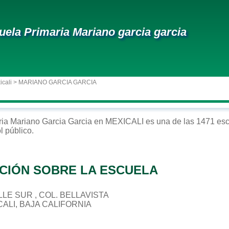
uela Primaria Mariano garcia garcia
icali
> MARIANO GARCIA GARCIA
ria
Mariano Garcia Garcia
en
MEXICALI
es una de las 1471 esc
ol
público
.
CIÓN SOBRE LA ESCUELA
ALLE SUR , COL. BELLAVISTA
CALI, BAJA CALIFORNIA