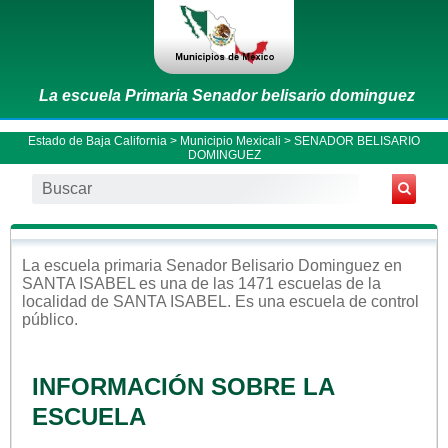
La escuela Primaria Senador belisario dominguez
Estado de Baja California
>
Municipio Mexicali
> SENADOR BELISARIO
DOMINGUEZ
La escuela
primaria
Senador Belisario Dominguez
en
SANTA ISABEL
es una de las 1471 escuelas de la
localidad de
SANTA ISABEL
. Es una escuela de control
público
.
INFORMACIÓN SOBRE LA
ESCUELA