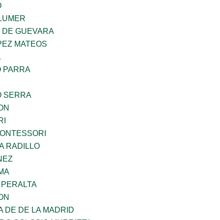
O
LUMER
Z DE GUEVARA
PEZ MATEOS
L
O PARRA
O SERRA
ON
RI
MONTESSORI
A RADILLO
NEZ
MA
 PERALTA
ON
A DE DE LA MADRID