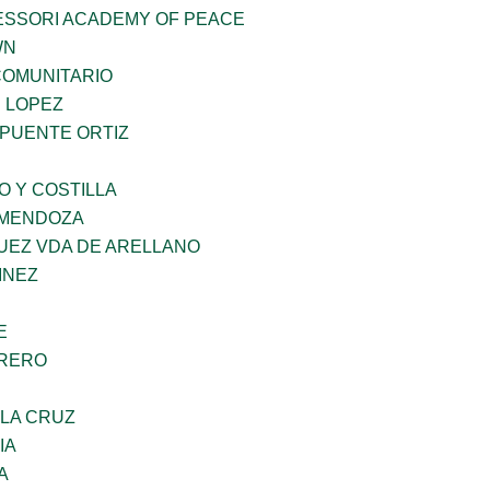
ESSORI ACADEMY OF PEACE
WN
OMUNITARIO
E LOPEZ
 PUENTE ORTIZ
O Y COSTILLA
 MENDOZA
UEZ VDA DE ARELLANO
INEZ
E
RRERO
 LA CRUZ
IA
A