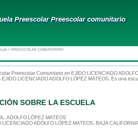
uela Preescolar Preescolar comunitario
icali
> PREESCOLAR COMUNITARIO
colar
Preescolar Comunitario
en
EJIDO LICENCIADO ADOLF
e
EJIDO LICENCIADO ADOLFO LÓPEZ MATEOS
. Es una escu
CIÓN SOBRE LA ESCUELA
, COL. ADOLFO LÓPEZ MATEOS
DO LICENCIADO ADOLFO LÓPEZ MATEOS, BAJA CALIFORNI