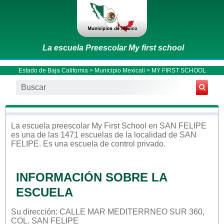
La escuela Preescolar My first school
Estado de Baja California
>
Municipio Mexicali
> MY FIRST SCHOOL
La escuela
preescolar
My First School
en
SAN FELIPE
es una de las 1471 escuelas de la localidad de
SAN
FELIPE
. Es una escuela de control
privado
.
INFORMACIÓN SOBRE LA
ESCUELA
Su dirección: CALLE MAR MEDITERRNEO SUR 360,
COL. SAN FELIPE