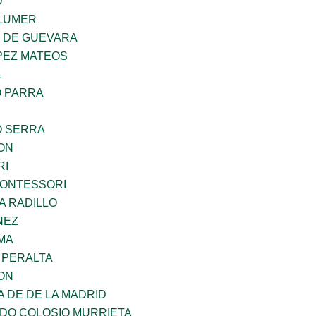
O
LUMER
Z DE GUEVARA
PEZ MATEOS
L
O PARRA
O SERRA
ON
RI
MONTESSORI
A RADILLO
NEZ
MA
 PERALTA
ON
A DE DE LA MADRID
LDO COLOSIO MURRIETA