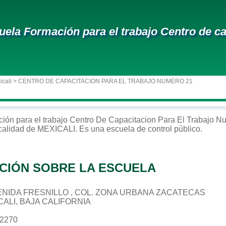
uela Formación para el trabajo Centro de ca
icali
> CENTRO DE CAPACITACION PARA EL TRABAJO NUMERO 21
ción para el trabajo
Centro De Capacitacion Para El Trabajo N
ocalidad de
MEXICALI
. Es una escuela de control
público
.
CIÓN SOBRE LA ESCUELA
AVENIDA FRESNILLO , COL. ZONA URBANA ZACATECAS
CALI, BAJA CALIFORNIA
72270