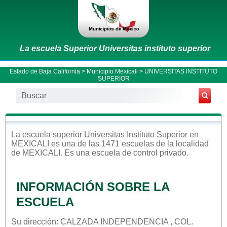
La escuela Superior Universitas instituto superior
Estado de Baja California
>
Municipio Mexicali
> UNIVERSITAS INSTITUTO
SUPERIOR
La escuela
superior
Universitas Instituto Superior
en
MEXICALI
es una de las 1471 escuelas de la localidad
de
MEXICALI
. Es una escuela de control
privado
.
INFORMACIÓN SOBRE LA
ESCUELA
Su dirección: CALZADA INDEPENDENCIA , COL.