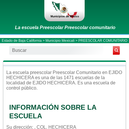
La escuela Preescolar Preescolar comunitario
Estado de Baja California
>
Municipio Mexicali
> PREESCOLAR COMUNITARIO
La escuela
preescolar
Preescolar Comunitario
en
EJIDO
HECHICERA
es una de las 1471 escuelas de la
localidad de
EJIDO HECHICERA
. Es una escuela de
control
público
.
INFORMACIÓN SOBRE LA
ESCUELA
Su dirección: , COL. HECHICERA