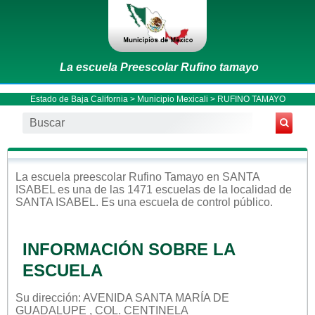
La escuela Preescolar Rufino tamayo
Estado de Baja California
>
Municipio Mexicali
> RUFINO TAMAYO
La escuela
preescolar
Rufino Tamayo
en
SANTA
ISABEL
es una de las 1471 escuelas de la localidad de
SANTA ISABEL
. Es una escuela de control
público
.
INFORMACIÓN SOBRE LA
ESCUELA
Su dirección: AVENIDA SANTA MARÍA DE
GUADALUPE , COL. CENTINELA