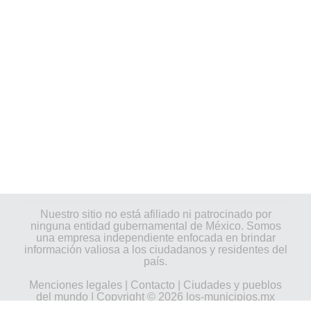
Nuestro sitio no está afiliado ni patrocinado por
ninguna entidad gubernamental de México. Somos
una empresa independiente enfocada en brindar
información valiosa a los ciudadanos y residentes del
país.
Menciones legales
|
Contacto
|
Ciudades y pueblos
del mundo
| Copyright © 2026 los-municipios.mx
Todos los derechos reservados