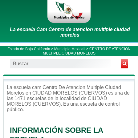
La escuela Cam Centro de atencion multiple ciudad
morelos
Estado de Baja California
>
Municipio Mexicali
> CENTRO DE ATENCION
MULTIPLE CIUDAD MORELOS
La escuela
cam
Centro De Atencion Multiple Ciudad
Morelos
en
CIUDAD MORELOS (CUERVOS)
es una de
las 1471 escuelas de la localidad de
CIUDAD
MORELOS (CUERVOS)
. Es una escuela de control
público
.
INFORMACIÓN SOBRE LA