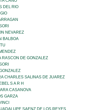
TA CANO
 DEL RIO
UGIO
BARRAGAN
SORI
ON NEVAREZ
N BALBOA
ZTU
 MENDEZ
NA RASCON DE GONZALEZ
SORI
 GONZALEZ
RA CHARLES SALINAS DE JUAREZ
BEL S A R H
VARA CASANOVA
S GARZA
INCI
GUADALUPE SAENZ DE LOS REYES