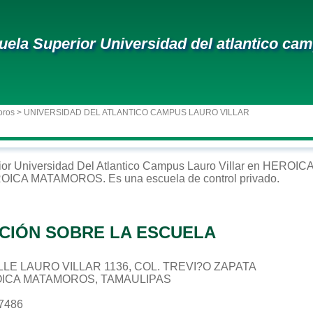
uela Superior Universidad del atlantico camp
oros
> UNIVERSIDAD DEL ATLANTICO CAMPUS LAURO VILLAR
ior
Universidad Del Atlantico Campus Lauro Villar
en
HEROIC
OICA MATAMOROS
. Es una escuela de control
privado
.
CIÓN SOBRE LA ESCUELA
CALLE LAURO VILLAR 1136, COL. TREVI?O ZAPATA
OICA MATAMOROS, TAMAULIPAS
17486