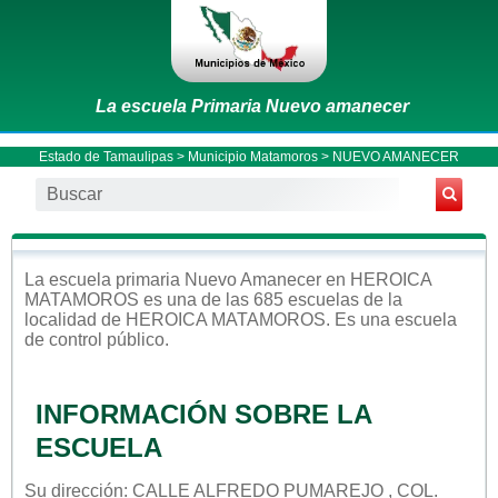
La escuela Primaria Nuevo amanecer
Estado de Tamaulipas
>
Municipio Matamoros
> NUEVO AMANECER
La escuela
primaria
Nuevo Amanecer
en
HEROICA
MATAMOROS
es una de las 685 escuelas de la
localidad de
HEROICA MATAMOROS
. Es una escuela
de control
público
.
INFORMACIÓN SOBRE LA
ESCUELA
Su dirección: CALLE ALFREDO PUMAREJO , COL.