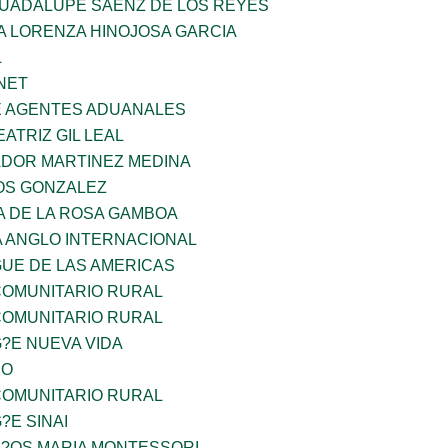
GUADALUPE SAENZ DE LOS REYES
A LORENZA HINOJOSA GARCIA
L
NET
E AGENTES ADUANALES
EATRIZ GIL LEAL
ADOR MARTINEZ MEDINA
OS GONZALEZ
A DE LA ROSA GAMBOA
A ANGLO INTERNACIONAL
GUE DE LAS AMERICAS
OMUNITARIO RURAL
OMUNITARIO RURAL
G?E NUEVA VIDA
CO
OMUNITARIO RURAL
?E SINAI
I?OS MARIA MONTESSORI