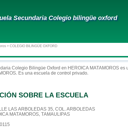
uela Secundaria Colegio bilingüe oxford
oros
> COLEGIO BILINGÜE OXFORD
daria
Colegio Bilingüe Oxford
en
HEROICA MATAMOROS
es u
AMOROS
. Es una escuela de control
privado
.
CIÓN SOBRE LA ESCUELA
CALLE LAS ARBOLEDAS 35, COL. ARBOLEDAS
OICA MATAMOROS, TAMAULIPAS
40115