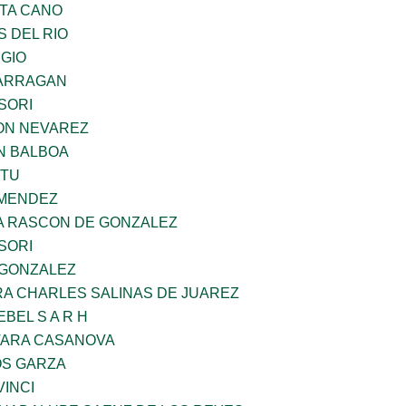
TA CANO
 DEL RIO
UGIO
BARRAGAN
SORI
ON NEVAREZ
N BALBOA
ZTU
 MENDEZ
NA RASCON DE GONZALEZ
SORI
 GONZALEZ
RA CHARLES SALINAS DE JUAREZ
BEL S A R H
VARA CASANOVA
S GARZA
INCI