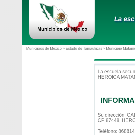
La esc
Municipios de México >
Estado de Tamaulipas
>
Municipio Matam
La escuela
secun
HEROICA MAT
INFORMA
Su dirección: 
CP 87448, HER
Teléfono: 86881