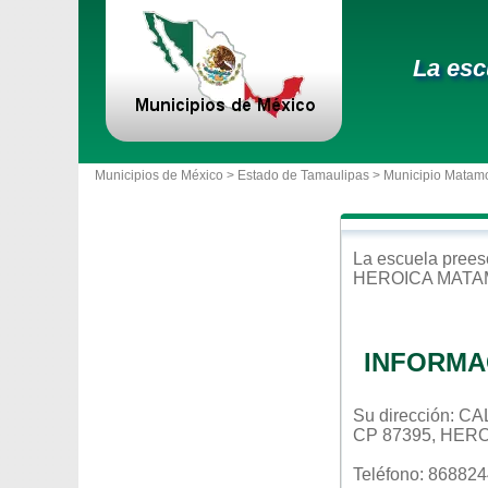
La esc
Municipios de México >
Estado de Tamaulipas
>
Municipio Matam
La escuela
prees
HEROICA MAT
INFORMA
Su dirección: 
CP 87395, HER
Teléfono: 86882