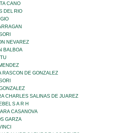
TA CANO
 DEL RIO
UGIO
BARRAGAN
SORI
ON NEVAREZ
N BALBOA
ZTU
 MENDEZ
NA RASCON DE GONZALEZ
SORI
 GONZALEZ
RA CHARLES SALINAS DE JUAREZ
BEL S A R H
VARA CASANOVA
S GARZA
INCI