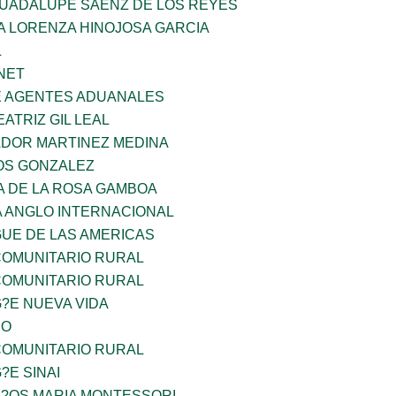
GUADALUPE SAENZ DE LOS REYES
A LORENZA HINOJOSA GARCIA
L
NET
E AGENTES ADUANALES
EATRIZ GIL LEAL
ADOR MARTINEZ MEDINA
OS GONZALEZ
A DE LA ROSA GAMBOA
A ANGLO INTERNACIONAL
GUE DE LAS AMERICAS
OMUNITARIO RURAL
OMUNITARIO RURAL
G?E NUEVA VIDA
CO
OMUNITARIO RURAL
?E SINAI
I?OS MARIA MONTESSORI