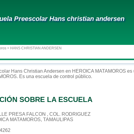
uela Preescolar Hans christian andersen
oros
> HANS CHRISTIAN ANDERSEN
colar
Hans Christian Andersen
en
HEROICA MATAMOROS
es 
AMOROS
. Es una escuela de control
público
.
CIÓN SOBRE LA ESCUELA
CALLE PRESA FALCON , COL. RODRIGUEZ
OICA MATAMOROS, TAMAULIPAS
44262