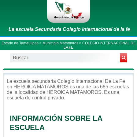
La escuela Secundaria Colegio internacional de la fe
Estado de Tamaulipas
>
Municipio Matamoros
> COLEGIO INTERNACIONAL DE
LA FE
La escuela
secundaria
Colegio Internacional De La Fe
en
HEROICA MATAMOROS
es una de las 685 escuelas
de la localidad de
HEROICA MATAMOROS
. Es una
escuela de control
privado
.
INFORMACIÓN SOBRE LA
ESCUELA