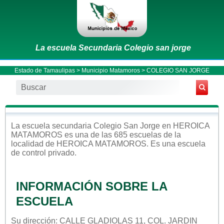
La escuela Secundaria Colegio san jorge
Estado de Tamaulipas
>
Municipio Matamoros
> COLEGIO SAN JORGE
La escuela
secundaria
Colegio San Jorge
en
HEROICA
MATAMOROS
es una de las 685 escuelas de la
localidad de
HEROICA MATAMOROS
. Es una escuela
de control
privado
.
INFORMACIÓN SOBRE LA
ESCUELA
Su dirección: CALLE GLADIOLAS 11, COL. JARDIN