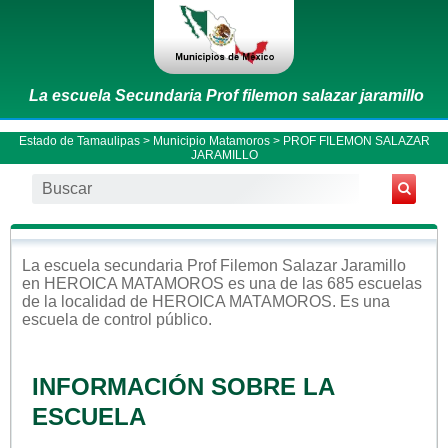
La escuela Secundaria Prof filemon salazar jaramillo
Estado de Tamaulipas
>
Municipio Matamoros
> PROF FILEMON SALAZAR
JARAMILLO
La escuela
secundaria
Prof Filemon Salazar Jaramillo
en
HEROICA MATAMOROS
es una de las 685 escuelas
de la localidad de
HEROICA MATAMOROS
. Es una
escuela de control
público
.
INFORMACIÓN SOBRE LA
ESCUELA