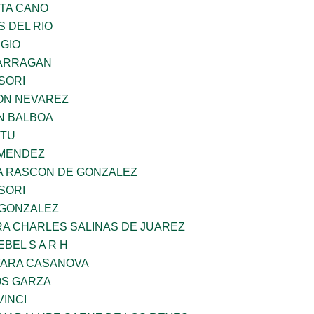
TA CANO
 DEL RIO
UGIO
BARRAGAN
SORI
ON NEVAREZ
N BALBOA
ZTU
 MENDEZ
NA RASCON DE GONZALEZ
SORI
 GONZALEZ
RA CHARLES SALINAS DE JUAREZ
BEL S A R H
VARA CASANOVA
S GARZA
INCI