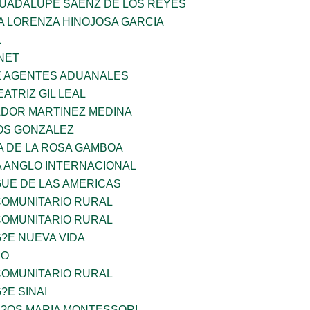
GUADALUPE SAENZ DE LOS REYES
A LORENZA HINOJOSA GARCIA
L
NET
E AGENTES ADUANALES
EATRIZ GIL LEAL
ADOR MARTINEZ MEDINA
OS GONZALEZ
A DE LA ROSA GAMBOA
A ANGLO INTERNACIONAL
GUE DE LAS AMERICAS
OMUNITARIO RURAL
OMUNITARIO RURAL
G?E NUEVA VIDA
CO
OMUNITARIO RURAL
?E SINAI
I?OS MARIA MONTESSORI