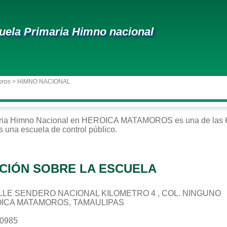
uela Primaria Himno nacional
oros
> HIMNO NACIONAL
ria
Himno Nacional
en
HEROICA MATAMOROS
es una de las 
Es una escuela de control
público
.
CIÓN SOBRE LA ESCUELA
 CALLE SENDERO NACIONAL KILOMETRO 4 , COL. NINGUNO
OICA MATAMOROS, TAMAULIPAS
00985