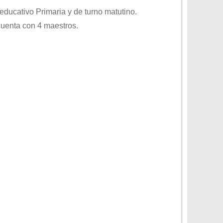
l educativo
Primaria
y de turno
matutino
.
cuenta con 4 maestros.