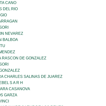
TA CANO
 DEL RIO
UGIO
BARRAGAN
SORI
ON NEVAREZ
N BALBOA
ZTU
 MENDEZ
NA RASCON DE GONZALEZ
SORI
 GONZALEZ
RA CHARLES SALINAS DE JUAREZ
BEL S A R H
VARA CASANOVA
S GARZA
INCI