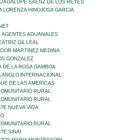
GUADALUPE SAENZ DE LOS REYES
A LORENZA HINOJOSA GARCIA
L
NET
E AGENTES ADUANALES
EATRIZ GIL LEAL
ADOR MARTINEZ MEDINA
OS GONZALEZ
A DE LA ROSA GAMBOA
A ANGLO INTERNACIONAL
GUE DE LAS AMERICAS
OMUNITARIO RURAL
OMUNITARIO RURAL
G?E NUEVA VIDA
CO
OMUNITARIO RURAL
?E SINAI
I?OS MARIA MONTESSORI