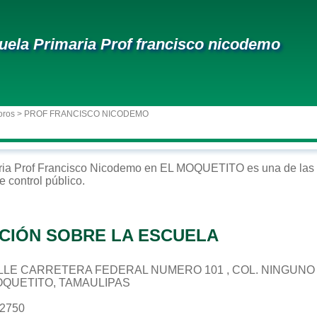
uela Primaria Prof francisco nicodemo
oros
> PROF FRANCISCO NICODEMO
ria
Prof Francisco Nicodemo
en
EL MOQUETITO
es una de las
e control
público
.
CIÓN SOBRE LA ESCUELA
 CALLE CARRETERA FEDERAL NUMERO 101 , COL. NINGUNO
MOQUETITO, TAMAULIPAS
62750