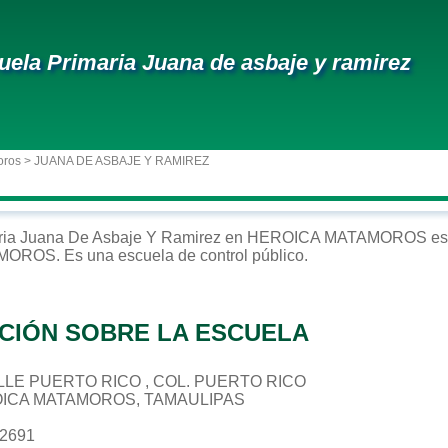
uela Primaria Juana de asbaje y ramirez
oros
> JUANA DE ASBAJE Y RAMIREZ
ria
Juana De Asbaje Y Ramirez
en
HEROICA MATAMOROS
es
AMOROS
. Es una escuela de control
público
.
CIÓN SOBRE LA ESCUELA
CALLE PUERTO RICO , COL. PUERTO RICO
OICA MATAMOROS, TAMAULIPAS
52691