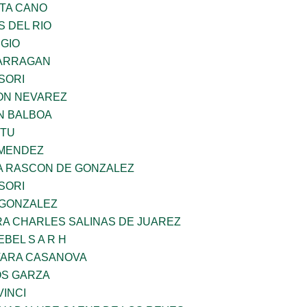
TA CANO
 DEL RIO
UGIO
BARRAGAN
SORI
ON NEVAREZ
N BALBOA
ZTU
 MENDEZ
NA RASCON DE GONZALEZ
SORI
 GONZALEZ
RA CHARLES SALINAS DE JUAREZ
BEL S A R H
VARA CASANOVA
S GARZA
INCI