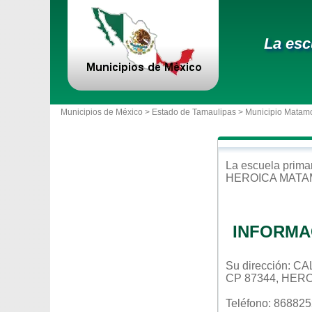
La esc
Municipios de México >
Estado de Tamaulipas
>
Municipio Matam
La escuela
prima
HEROICA MAT
INFORMA
Su dirección: 
CP 87344, HER
Teléfono: 86882