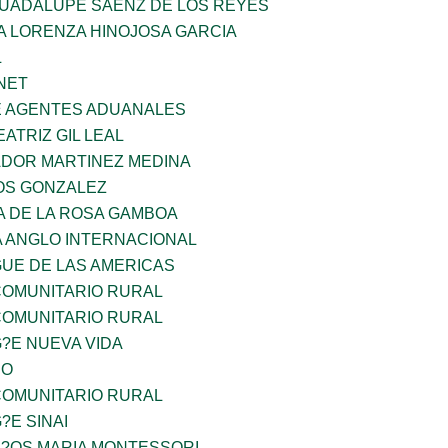
GUADALUPE SAENZ DE LOS REYES
A LORENZA HINOJOSA GARCIA
L
NET
E AGENTES ADUANALES
EATRIZ GIL LEAL
ADOR MARTINEZ MEDINA
OS GONZALEZ
A DE LA ROSA GAMBOA
A ANGLO INTERNACIONAL
GUE DE LAS AMERICAS
OMUNITARIO RURAL
OMUNITARIO RURAL
G?E NUEVA VIDA
CO
OMUNITARIO RURAL
?E SINAI
I?OS MARIA MONTESSORI