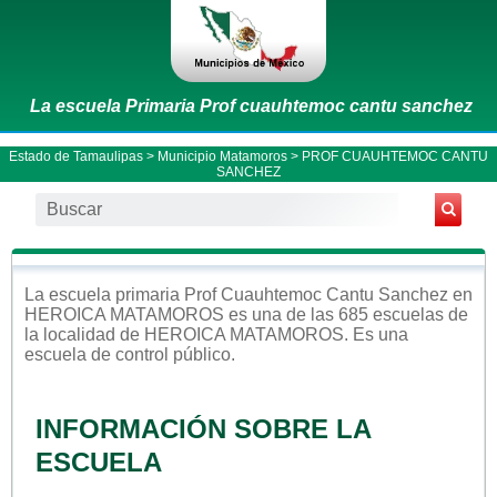
La escuela Primaria Prof cuauhtemoc cantu sanchez
Estado de Tamaulipas
>
Municipio Matamoros
> PROF CUAUHTEMOC CANTU
SANCHEZ
La escuela
primaria
Prof Cuauhtemoc Cantu Sanchez
en
HEROICA MATAMOROS
es una de las 685 escuelas de
la localidad de
HEROICA MATAMOROS
. Es una
escuela de control
público
.
INFORMACIÓN SOBRE LA
ESCUELA