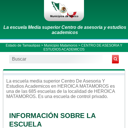
La escuela Media superior Centro de asesoria y estudios
academicos
Estado de Tamaulipas
>
Municipio Matamoros
> CENTRO DE ASESORIA Y
ESTUDIOS ACADEMICOS
La escuela
media superior
Centro De Asesoria Y
Estudios Academicos
en
HEROICA MATAMOROS
es
una de las 685 escuelas de la localidad de
HEROICA
MATAMOROS
. Es una escuela de control
privado
.
INFORMACIÓN SOBRE LA
ESCUELA