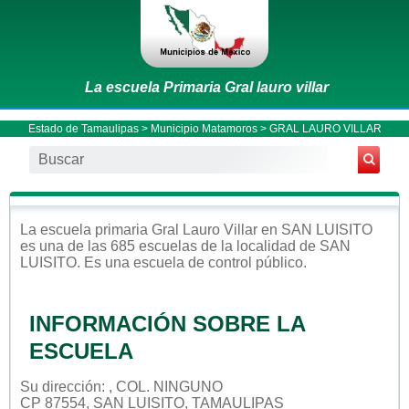
La escuela Primaria Gral lauro villar
Estado de Tamaulipas
>
Municipio Matamoros
> GRAL LAURO VILLAR
La escuela
primaria
Gral Lauro Villar
en
SAN LUISITO
es una de las 685 escuelas de la localidad de
SAN
LUISITO
. Es una escuela de control
público
.
INFORMACIÓN SOBRE LA
ESCUELA
Su dirección: , COL. NINGUNO
CP 87554, SAN LUISITO, TAMAULIPAS