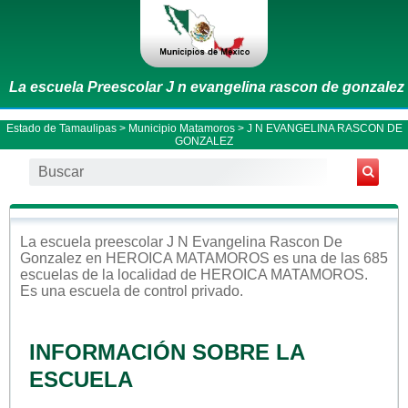
La escuela Preescolar J n evangelina rascon de gonzalez
Estado de Tamaulipas
>
Municipio Matamoros
> J N EVANGELINA RASCON DE
GONZALEZ
La escuela
preescolar
J N Evangelina Rascon De
Gonzalez
en
HEROICA MATAMOROS
es una de las 685
escuelas de la localidad de
HEROICA MATAMOROS
.
Es una escuela de control
privado
.
INFORMACIÓN SOBRE LA
ESCUELA