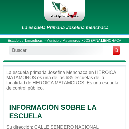
La escuela Primaria Josefina menchaca
Estado de Tamaulipas
>
Municipio Matamoros
> JOSEFINA MENCHACA
La escuela
primaria
Josefina Menchaca
en
HEROICA
MATAMOROS
es una de las 685 escuelas de la
localidad de
HEROICA MATAMOROS
. Es una escuela
de control
público
.
INFORMACIÓN SOBRE LA
ESCUELA
Su dirección: CALLE SENDERO NACIONAL