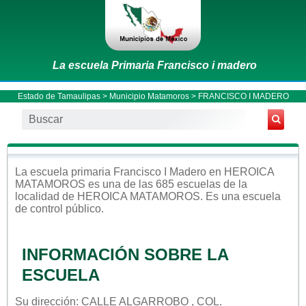
La escuela Primaria Francisco i madero
Estado de Tamaulipas
>
Municipio Matamoros
> FRANCISCO I MADERO
La escuela
primaria
Francisco I Madero
en
HEROICA
MATAMOROS
es una de las 685 escuelas de la
localidad de
HEROICA MATAMOROS
. Es una escuela
de control
público
.
INFORMACIÓN SOBRE LA
ESCUELA
Su dirección: CALLE ALGARROBO , COL.