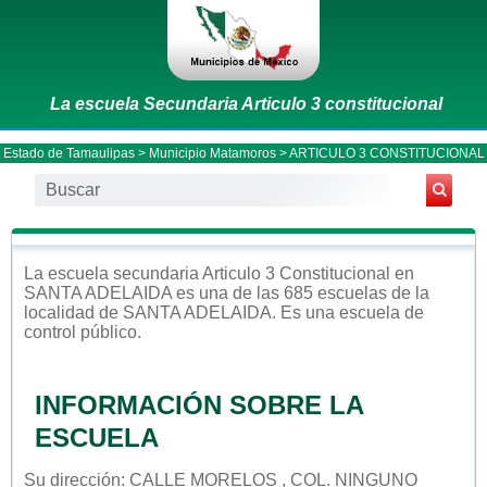
La escuela Secundaria Articulo 3 constitucional
Estado de Tamaulipas
>
Municipio Matamoros
> ARTICULO 3 CONSTITUCIONAL
La escuela
secundaria
Articulo 3 Constitucional
en
SANTA ADELAIDA
es una de las 685 escuelas de la
localidad de
SANTA ADELAIDA
. Es una escuela de
control
público
.
INFORMACIÓN SOBRE LA
ESCUELA
Su dirección: CALLE MORELOS , COL. NINGUNO