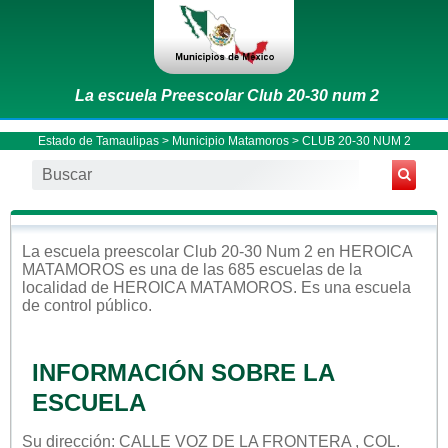
La escuela Preescolar Club 20-30 num 2
Estado de Tamaulipas
>
Municipio Matamoros
> CLUB 20-30 NUM 2
La escuela
preescolar
Club 20-30 Num 2
en
HEROICA
MATAMOROS
es una de las 685 escuelas de la
localidad de
HEROICA MATAMOROS
. Es una escuela
de control
público
.
INFORMACIÓN SOBRE LA
ESCUELA
Su dirección: CALLE VOZ DE LA FRONTERA , COL.