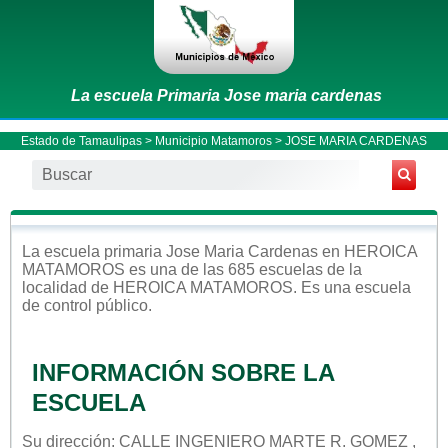
La escuela Primaria Jose maria cardenas
Estado de Tamaulipas
>
Municipio Matamoros
> JOSE MARIA CARDENAS
La escuela
primaria
Jose Maria Cardenas
en
HEROICA
MATAMOROS
es una de las 685 escuelas de la
localidad de
HEROICA MATAMOROS
. Es una escuela
de control
público
.
INFORMACIÓN SOBRE LA
ESCUELA
Su dirección: CALLE INGENIERO MARTE R. GOMEZ ,