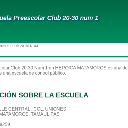
uela Preescolar Club 20-30 num 1
oros
> CLUB 20-30 NUM 1
colar
Club 20-30 Num 1
en
HEROICA MATAMOROS
es una de 
Es una escuela de control
público
.
CIÓN SOBRE LA ESCUELA
CALLE CENTRAL , COL. UNIONES
 MATAMOROS, TAMAULIPAS
38259