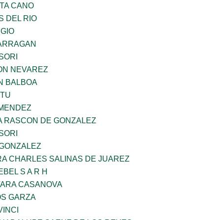
TA CANO
 DEL RIO
UGIO
BARRAGAN
SORI
ON NEVAREZ
N BALBOA
ZTU
 MENDEZ
NA RASCON DE GONZALEZ
SORI
 GONZALEZ
RA CHARLES SALINAS DE JUAREZ
BEL S A R H
VARA CASANOVA
S GARZA
INCI