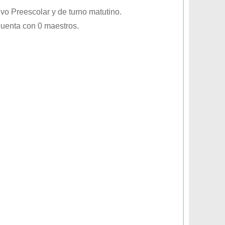
tivo
Preescolar
y de turno
matutino
.
cuenta con 0 maestros.