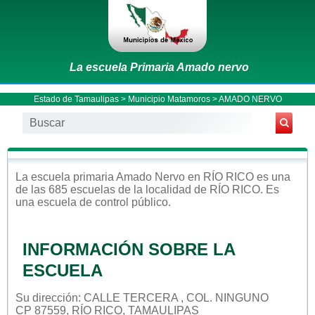
La escuela Primaria Amado nervo
Estado de Tamaulipas
>
Municipio Matamoros
> AMADO NERVO
La escuela
primaria
Amado Nervo
en
RÍO RICO
es una
de las 685 escuelas de la localidad de
RÍO RICO
. Es
una escuela de control
público
.
INFORMACIÓN SOBRE LA
ESCUELA
Su dirección: CALLE TERCERA , COL. NINGUNO
CP 87559, RÍO RICO, TAMAULIPAS