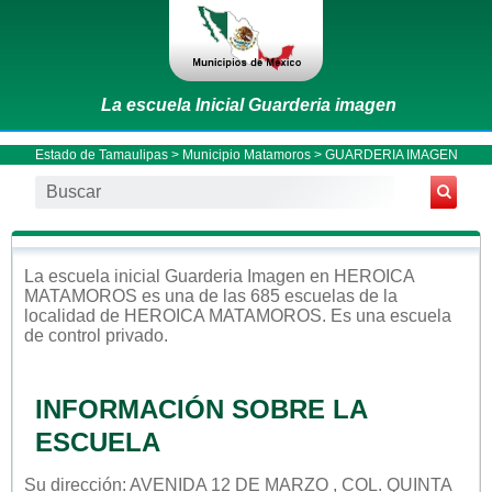
La escuela Inicial Guarderia imagen
Estado de Tamaulipas
>
Municipio Matamoros
> GUARDERIA IMAGEN
La escuela
inicial
Guarderia Imagen
en
HEROICA
MATAMOROS
es una de las 685 escuelas de la
localidad de
HEROICA MATAMOROS
. Es una escuela
de control
privado
.
INFORMACIÓN SOBRE LA
ESCUELA
Su dirección: AVENIDA 12 DE MARZO , COL. QUINTA