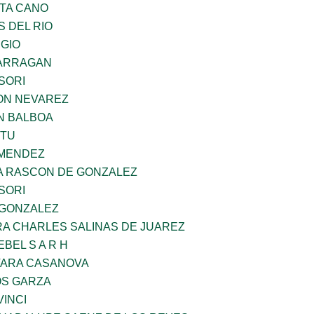
TA CANO
 DEL RIO
UGIO
BARRAGAN
SORI
ON NEVAREZ
N BALBOA
ZTU
 MENDEZ
NA RASCON DE GONZALEZ
SORI
 GONZALEZ
RA CHARLES SALINAS DE JUAREZ
BEL S A R H
VARA CASANOVA
S GARZA
INCI