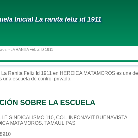
ela Inicial La ranita feliz id 1911
oros
> LA RANITA FELIZ ID 1911
La Ranita Feliz Id 1911
en
HEROICA MATAMOROS
es una de 
Es una escuela de control
privado
.
CIÓN SOBRE LA ESCUELA
CALLE SINDICALISMO 110, COL. INFONAVIT BUENAVISTA
OICA MATAMOROS, TAMAULIPAS
78910