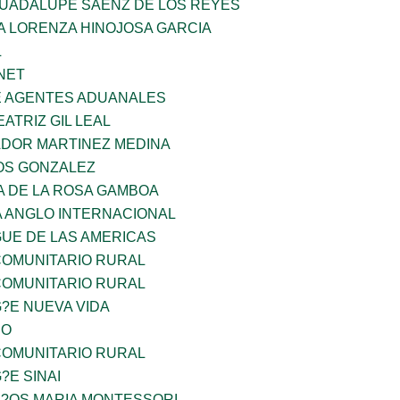
GUADALUPE SAENZ DE LOS REYES
A LORENZA HINOJOSA GARCIA
L
NET
E AGENTES ADUANALES
EATRIZ GIL LEAL
ADOR MARTINEZ MEDINA
OS GONZALEZ
A DE LA ROSA GAMBOA
A ANGLO INTERNACIONAL
GUE DE LAS AMERICAS
OMUNITARIO RURAL
OMUNITARIO RURAL
G?E NUEVA VIDA
CO
OMUNITARIO RURAL
?E SINAI
I?OS MARIA MONTESSORI