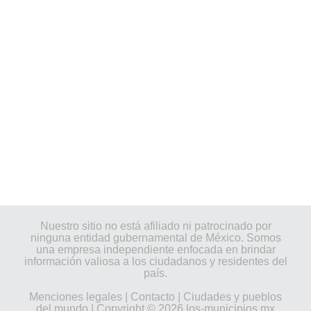
Nuestro sitio no está afiliado ni patrocinado por
ninguna entidad gubernamental de México. Somos
una empresa independiente enfocada en brindar
información valiosa a los ciudadanos y residentes del
país.
Menciones legales
|
Contacto
|
Ciudades y pueblos
del mundo
| Copyright © 2026 los-municipios.mx