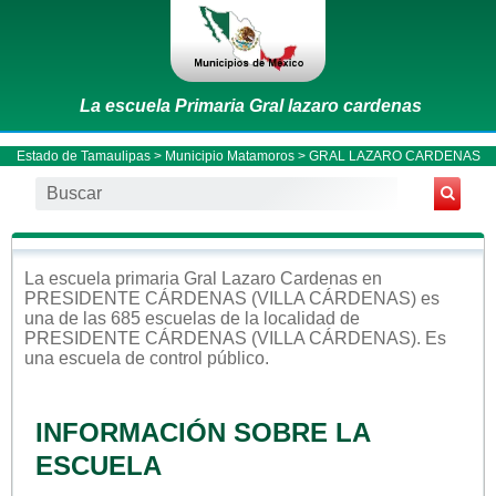
La escuela Primaria Gral lazaro cardenas
Estado de Tamaulipas
>
Municipio Matamoros
> GRAL LAZARO CARDENAS
La escuela
primaria
Gral Lazaro Cardenas
en
PRESIDENTE CÁRDENAS (VILLA CÁRDENAS)
es
una de las 685 escuelas de la localidad de
PRESIDENTE CÁRDENAS (VILLA CÁRDENAS)
. Es
una escuela de control
público
.
INFORMACIÓN SOBRE LA
ESCUELA