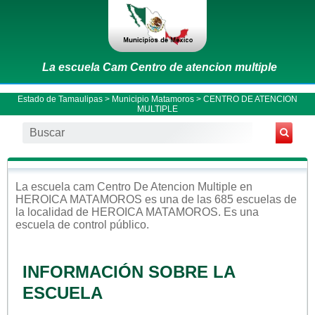
La escuela Cam Centro de atencion multiple
Estado de Tamaulipas
>
Municipio Matamoros
> CENTRO DE ATENCION
MULTIPLE
La escuela
cam
Centro De Atencion Multiple
en
HEROICA MATAMOROS
es una de las 685 escuelas de
la localidad de
HEROICA MATAMOROS
. Es una
escuela de control
público
.
INFORMACIÓN SOBRE LA
ESCUELA