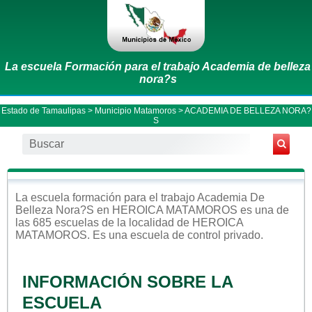
La escuela Formación para el trabajo Academia de belleza
nora?s
Estado de Tamaulipas
>
Municipio Matamoros
> ACADEMIA DE BELLEZA NORA?
S
La escuela
formación para el trabajo
Academia De
Belleza Nora?s
en
HEROICA MATAMOROS
es una de
las 685 escuelas de la localidad de
HEROICA
MATAMOROS
. Es una escuela de control
privado
.
INFORMACIÓN SOBRE LA
ESCUELA