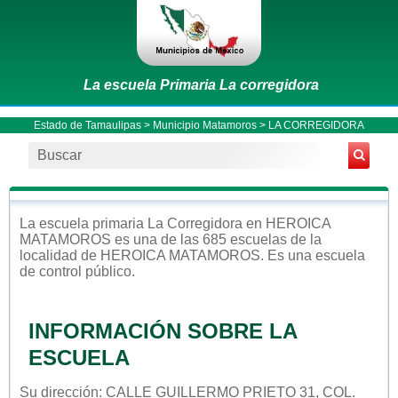
La escuela Primaria La corregidora
Estado de Tamaulipas
>
Municipio Matamoros
> LA CORREGIDORA
La escuela
primaria
La Corregidora
en
HEROICA
MATAMOROS
es una de las 685 escuelas de la
localidad de
HEROICA MATAMOROS
. Es una escuela
de control
público
.
INFORMACIÓN SOBRE LA
ESCUELA
Su dirección: CALLE GUILLERMO PRIETO 31, COL.