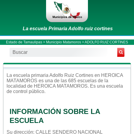
La escuela Primaria Adolfo ruiz cortines
Estado de Tamaulipas
>
Municipio Matamoros
> ADOLFO RUIZ CORTINES
La escuela
primaria
Adolfo Ruiz Cortines
en
HEROICA
MATAMOROS
es una de las 685 escuelas de la
localidad de
HEROICA MATAMOROS
. Es una escuela
de control
público
.
INFORMACIÓN SOBRE LA
ESCUELA
Su dirección: CALLE SENDERO NACIONAL