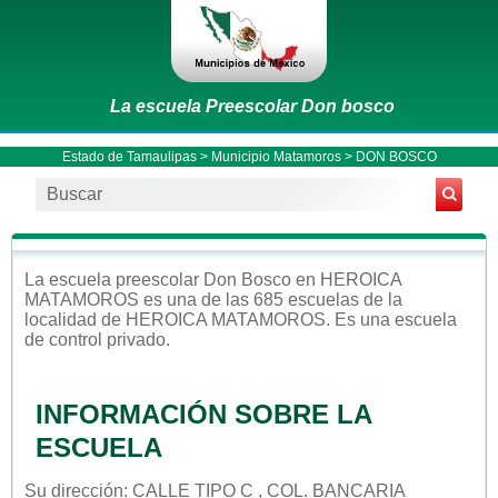
La escuela Preescolar Don bosco
Estado de Tamaulipas
>
Municipio Matamoros
> DON BOSCO
La escuela
preescolar
Don Bosco
en
HEROICA
MATAMOROS
es una de las 685 escuelas de la
localidad de
HEROICA MATAMOROS
. Es una escuela
de control
privado
.
INFORMACIÓN SOBRE LA
ESCUELA
Su dirección: CALLE TIPO C , COL. BANCARIA