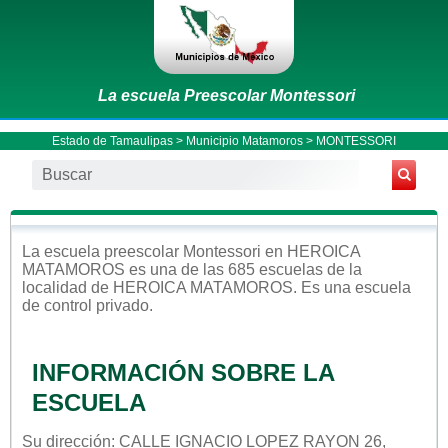
La escuela Preescolar Montessori
Estado de Tamaulipas
>
Municipio Matamoros
> MONTESSORI
La escuela
preescolar
Montessori
en
HEROICA
MATAMOROS
es una de las 685 escuelas de la
localidad de
HEROICA MATAMOROS
. Es una escuela
de control
privado
.
INFORMACIÓN SOBRE LA
ESCUELA
Su dirección: CALLE IGNACIO LOPEZ RAYON 26,